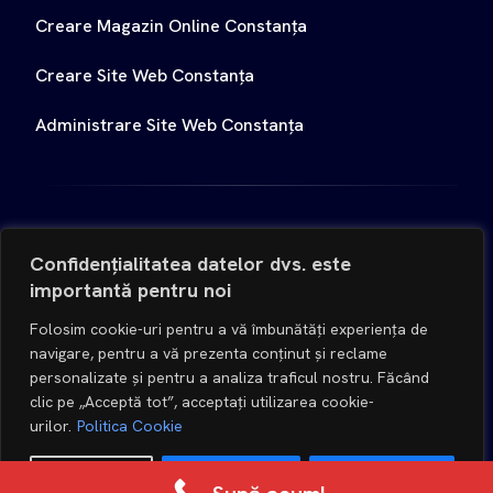
Creare Magazin Online Constanța
Creare Site Web Constanța
Administrare Site Web Constanța
Copyright 2025
Creare Site Web - Constanta
|
Confidențialitatea datelor dvs. este
Toate drepturile rezervate.
importantă pentru noi
Folosim cookie-uri pentru a vă îmbunătăți experiența de
Social Media
navigare, pentru a vă prezenta conținut și reclame
personalizate și pentru a analiza traficul nostru. Făcând
clic pe „Acceptă tot”, acceptați utilizarea cookie-
urilor.
Politica Cookie
Personalizați
Refuzare toate
Acceptare toate